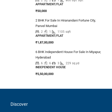
2
2
1
800 sqft
sqft
APPARTMENT/FLAT
₹50,000
2 BHK For Sale In Hiranandani Fortune City,
Panvel Mumbai
2
1
1105
sqft
APPARTMENT/FLAT
₹1,87,00,000
6 BHK Independent House For Sale In Miyapur,
Hyderabad
6
6
3
229
sq.yd
INDEPENDENT HOUSE
₹5,50,00,000
Discover