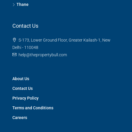
Thane
Contact Us
S-173, Lower Ground Floor, Greater Kailash-1, New
Delhi - 110048
help@thepropertybull.com
About Us
Contact Us
Privacy Policy
Terms and Conditions
Careers