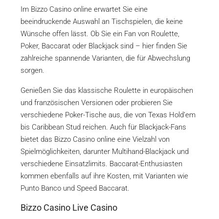
Im Bizzo Casino online erwartet Sie eine
beeindruckende Auswahl an Tischspielen, die keine
Wünsche offen lässt. Ob Sie ein Fan von Roulette,
Poker, Baccarat oder Blackjack sind – hier finden Sie
zahlreiche spannende Varianten, die für Abwechslung
sorgen.
Genießen Sie das klassische Roulette in europäischen
und französischen Versionen oder probieren Sie
verschiedene Poker-Tische aus, die von Texas Hold’em
bis Caribbean Stud reichen. Auch für Blackjack-Fans
bietet das Bizzo Casino online eine Vielzahl von
Spielmöglichkeiten, darunter Multihand-Blackjack und
verschiedene Einsatzlimits. Baccarat-Enthusiasten
kommen ebenfalls auf ihre Kosten, mit Varianten wie
Punto Banco und Speed Baccarat.
Bizzo Casino Live Casino