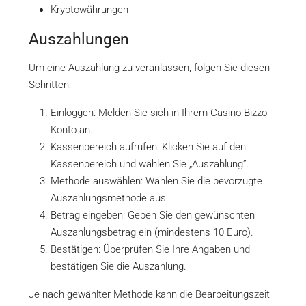
Kryptowährungen
Auszahlungen
Um eine Auszahlung zu veranlassen, folgen Sie diesen
Schritten:
Einloggen: Melden Sie sich in Ihrem Casino Bizzo
Konto an.
Kassenbereich aufrufen: Klicken Sie auf den
Kassenbereich und wählen Sie „Auszahlung”.
Methode auswählen: Wählen Sie die bevorzugte
Auszahlungsmethode aus.
Betrag eingeben: Geben Sie den gewünschten
Auszahlungsbetrag ein (mindestens 10 Euro).
Bestätigen: Überprüfen Sie Ihre Angaben und
bestätigen Sie die Auszahlung.
Je nach gewählter Methode kann die Bearbeitungszeit