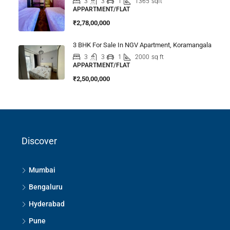
3
3
1
1365
sqft
APPARTMENT/FLAT
₹2,78,00,000
3 BHK For Sale In NGV Apartment, Koramangala
3
3
1
2000
sq ft
APPARTMENT/FLAT
₹2,50,00,000
Discover
Mumbai
Bengaluru
Hyderabad
Pune