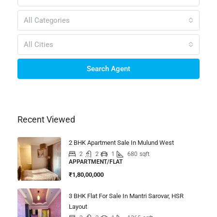
All Categories
All Cities
Search Agent
Recent Viewed
2 BHK Apartment Sale In Mulund West
2
2
1
680
sqft
APPARTMENT/FLAT
₹1,80,00,000
3 BHK Flat For Sale In Mantri Sarovar, HSR
Layout