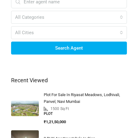
All Categories
All Cities
Search Agent
Recent Viewed
Plot For Sale In Riyasat Meadows, Lodhivali,
Panvel, Navi Mumbai
1500
Sq Ft
PLOT
₹1,21,50,000