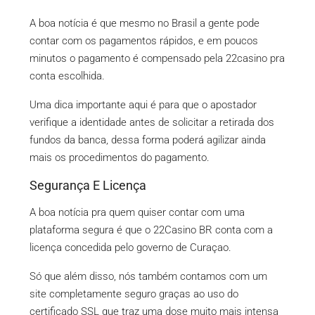
A boa notícia é que mesmo no Brasil a gente pode
contar com os pagamentos rápidos, e em poucos
minutos o pagamento é compensado pela 22casino pra
conta escolhida.
Uma dica importante aqui é para que o apostador
verifique a identidade antes de solicitar a retirada dos
fundos da banca, dessa forma poderá agilizar ainda
mais os procedimentos do pagamento.
Segurança E Licença
A boa notícia pra quem quiser contar com uma
plataforma segura é que o 22Casino BR conta com a
licença concedida pelo governo de Curaçao.
Só que além disso, nós também contamos com um
site completamente seguro graças ao uso do
certificado SSL que traz uma dose muito mais intensa