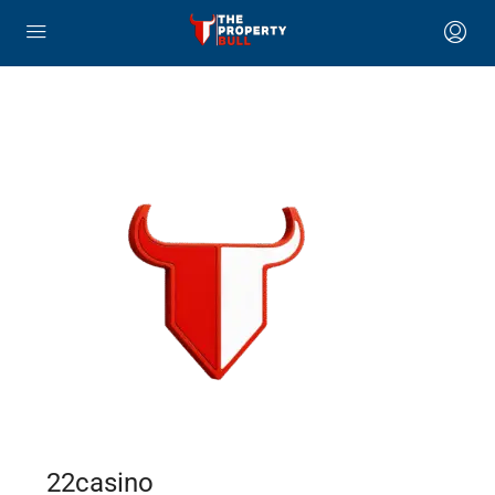
22casino