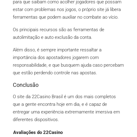
para que saibam como acolher jogadores que possam
estar com problemas nos jogos, o próprio site já libera
ferramentas que podem auxiliar no combate ao vício.
Os principais recursos são as ferramentas de
autolimitação e auto exclusão da conta.
Além disso, é sempre importante ressaltar a
importância dos apostadores jogarem com
responsabilidade, e que busquem ajuda caso percebam
que estão perdendo controle nas apostas.
Conclusão
O site da 22Casino Brasil é um dos mais completos
que a gente encontra hoje em dia, e é capaz de
entregar uma experiência extremamente imersiva em
diferentes dispositivos.
Avaliações do 22Casino